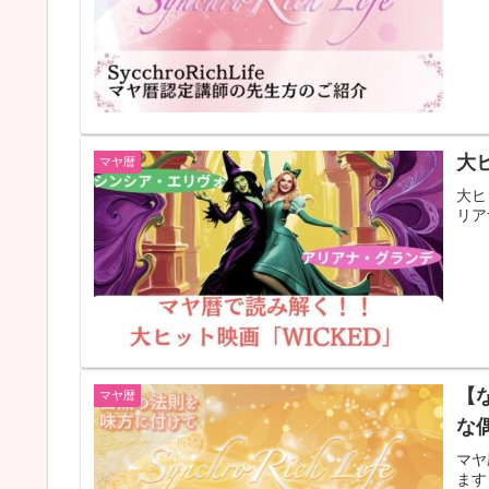
大
マヤ暦
大ヒ
リア
【
マヤ暦
な
マヤ
ます