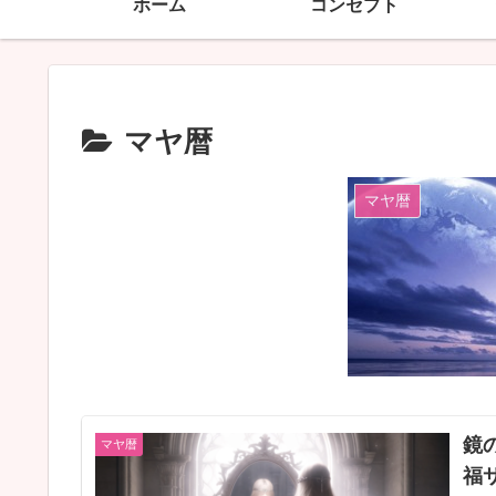
ホーム
コンセプト
マヤ暦
マヤ暦
鏡
マヤ暦
福