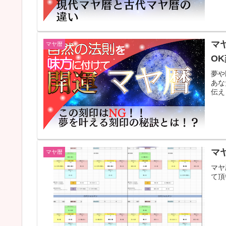
マ
マヤ暦
O
夢や
あな
伝え
マ
マヤ暦
マヤ
て頂