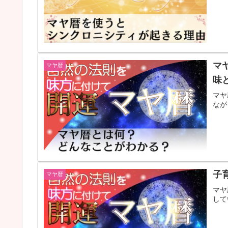
マ
マヤ暦
味
マヤ
なが
子
マヤ暦
マヤ
して