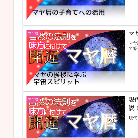
マ
マヤ暦
マヤ
て紹
現
マヤ暦
説
現代