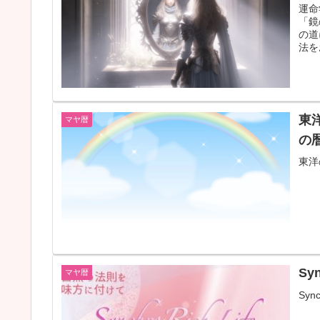
運命
「鏡
の道
法を
東
マヤ暦
の
東洋
Sy
マヤ暦
Sy