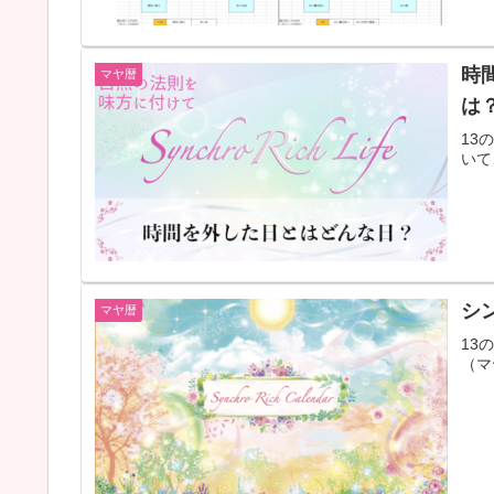
時
マヤ暦
は
13
いて
シ
マヤ暦
13
（マ