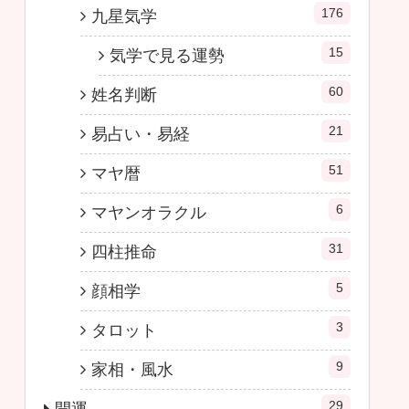
176
九星気学
15
気学で見る運勢
60
姓名判断
21
易占い・易経
51
マヤ暦
6
マヤンオラクル
31
四柱推命
5
顔相学
3
タロット
9
家相・風水
29