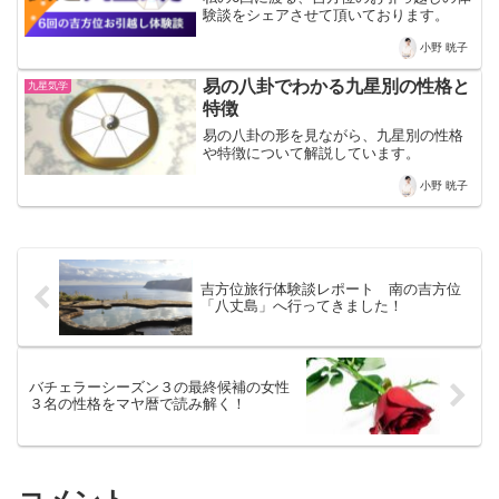
験談をシェアさせて頂いております。
小野 晄子
易の八卦でわかる九星別の性格と
九星気学
特徴
易の八卦の形を見ながら、九星別の性格
や特徴について解説しています。
小野 晄子
吉方位旅行体験談レポート 南の吉方位
「八丈島」へ行ってきました！
バチェラーシーズン３の最終候補の女性
３名の性格をマヤ暦で読み解く！