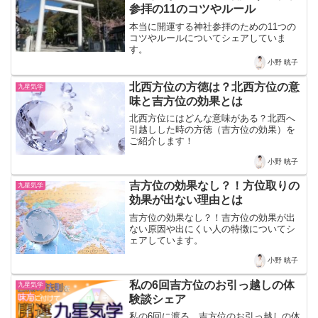
参拝の11のコツやルール
本当に開運する神社参拝のための11つの
コツやルールについてシェアしていま
す。
小野 晄子
北西方位の方徳は？北西方位の意
九星気学
味と吉方位の効果とは
北西方位にはどんな意味がある？北西へ
引越しした時の方徳（吉方位の効果）を
ご紹介します！
小野 晄子
吉方位の効果なし？！方位取りの
九星気学
効果が出ない理由とは
吉方位の効果なし？！吉方位の効果が出
ない原因や出にくい人の特徴についてシ
ェアしています。
小野 晄子
私の6回吉方位のお引っ越しの体
九星気学
験談シェア
私の6回に渡る、吉方位のお引っ越しの体