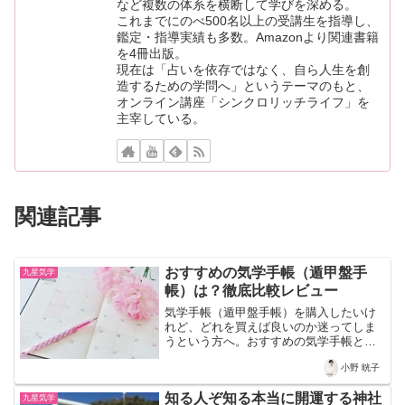
など複数の体系を横断して学びを深める。
これまでにのべ500名以上の受講生を指導し、
鑑定・指導実績も多数。Amazonより関連書籍
を4冊出版。
現在は「占いを依存ではなく、自ら人生を創
造するための学問へ」というテーマのもと、
オンライン講座「シンクロリッチライフ」を
主宰している。
関連記事
おすすめの気学手帳（遁甲盤手
九星気学
帳）は？徹底比較レビュー
気学手帳（遁甲盤手帳）を購入したいけ
れど、どれを買えば良いのか迷ってしま
うという方へ。おすすめの気学手帳とレ
ビューを紹介しています。
小野 晄子
知る人ぞ知る本当に開運する神社
九星気学