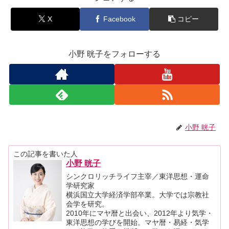
X
Facebook
コピー
小野 晄子をフォローする
小野 晄子
この記事を書いた人
小野 晄子
シンクロリッチライフ主宰／東洋思想・運命
学研究家
横浜国立大学経済学部卒業。大学では宗教社
会学を研究。
2010年にマヤ暦と出会い、2012年より気学・
東洋思想の学びを開始。マヤ暦・易経・気学