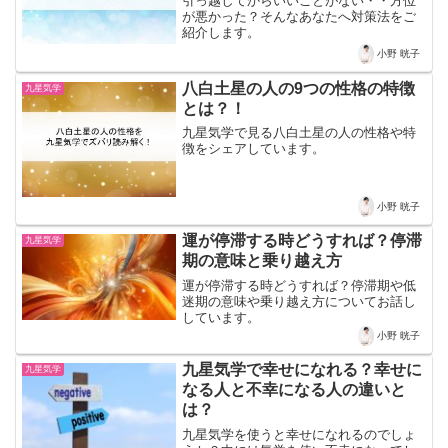
引っ越してからいいことがない・・方位
が悪かった？そんなあなたへ対策法をご
紹介します。
小野 晄子
八白土星の人の9つの性格の特徴
九星気学
とは？！
九星気学で見る八白土星の人の性格や特
徴をシェアしています。
小野 晄子
運が停滞する時どうすれば？停滞
九星気学
期の意味と乗り越え方
運が停滞する時どうすれば？停滞期や低
迷期の意味や乗り越え方についてお話し
しています。
小野 晄子
九星気学で幸せになれる？幸せに
九星気学
なる人と不幸になる人の違いと
は？
九星気学を使うと幸せになれるのでしょ