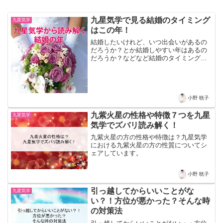
九星気学で見る結婚のタイミング
九星気学
はこの年！
結婚したいけれど、いつ出会いがあるの
だろうか？とか結婚しやすい年はあるの
だろうか？などなど結婚のタイミングが
気になるあなたへ。九星気学から見る結
婚しやすいタイミングや出会いが起きや
すくなるタイミング、また結婚におすす
めな時期などについて書いています。
小野 晄子
九紫火星の性格や特徴７つを九星
九星気学
気学でズバリ読み解く！
九紫火星の方の性格や特徴は？九星気学
における九紫火星の方の性質についてシ
ェアしています。
小野 晄子
引っ越してからいいことがな
九星気学
い？！方位が悪かった？そんな時
の対策法