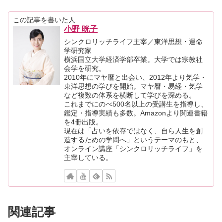
この記事を書いた人
小野 晄子
シンクロリッチライフ主宰／東洋思想・運命
学研究家
横浜国立大学経済学部卒業。大学では宗教社
会学を研究。
2010年にマヤ暦と出会い、2012年より気学・
東洋思想の学びを開始。マヤ暦・易経・気学
など複数の体系を横断して学びを深める。
これまでにのべ500名以上の受講生を指導し、
鑑定・指導実績も多数。Amazonより関連書籍
を4冊出版。
現在は「占いを依存ではなく、自ら人生を創
造するための学問へ」というテーマのもと、
オンライン講座「シンクロリッチライフ」を
主宰している。
関連記事