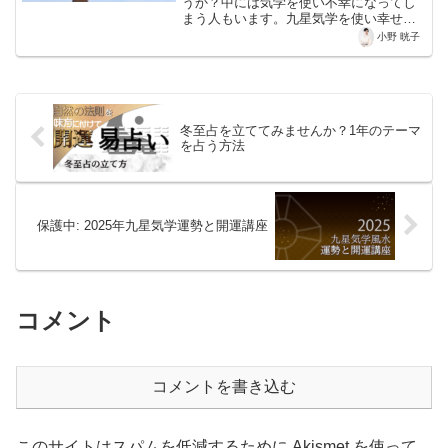
うか？中には気学を使い不幸になってし
まう人もいます。九星気学を使い幸せに
なる人と不幸になる人の決定的な違いに
小野 晄子
ついてシェアします！
冬至占を立ててみませんか？1年のテーマ
を占う方法
保護中: 2025年九星気学運勢と開運講座
コメント
コメントを書き込む
このサイトはスパムを低減するために Akismet を使って