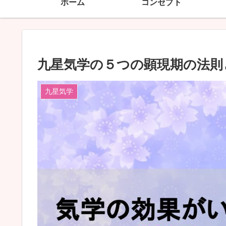
ホーム
コンセプト
九星気学の５つの顕現期の法則
九星気学