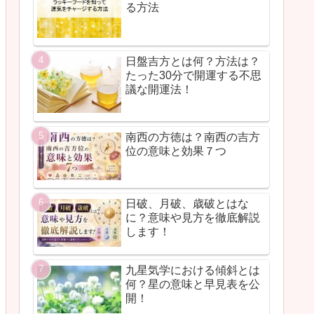
る方法
日盤吉方とは何？方法は？
たった30分で開運する不思
議な開運法！
南西の方徳は？南西の吉方
位の意味と効果７つ
日破、月破、歳破とはな
に？意味や見方を徹底解説
します！
九星気学における傾斜とは
何？星の意味と早見表を公
開！