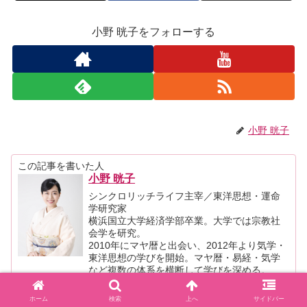
小野 晄子をフォローする
小野 晄子
この記事を書いた人
小野 晄子
シンクロリッチライフ主宰／東洋思想・運命
学研究家
横浜国立大学経済学部卒業。大学では宗教社
会学を研究。
2010年にマヤ暦と出会い、2012年より気学・
東洋思想の学びを開始。マヤ暦・易経・気学
など複数の体系を横断して学びを深める。
これまでにのべ500名以上の受講生を指導し、
鑑定・指導実績も多数。Amazonより関連書籍
ホーム
検索
上へ
サイドバー
を4冊出版。