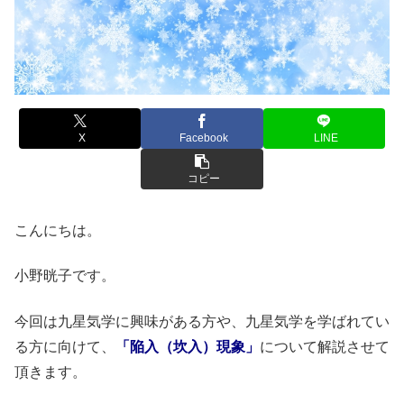
X
Facebook
LINE
コピー
こんにちは。
小野晄子です。
今回は九星気学に興味がある方や、九星気学を学ばれてい
る方に向けて、
「陥入（坎入）現象」
について解説させて
頂きます。