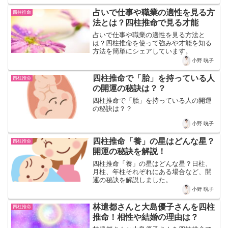
占いで仕事や職業の適性を見る方
四柱推命
法とは？四柱推命で見る才能
占いで仕事や職業の適性を見る方法と
は？四柱推命を使って強みや才能を知る
方法を簡単にシェアしています。
小野 晄子
四柱推命で「胎」を持っている人
四柱推命
の開運の秘訣は？？
四柱推命で「胎」を持っている人の開運
の秘訣は？？
小野 晄子
四柱推命「養」の星はどんな星？
四柱推命
開運の秘訣を解説！
四柱推命「養」の星はどんな星？日柱、
月柱、年柱それぞれにある場合など、開
運の秘訣を解説しました。
小野 晄子
林遣都さんと大島優子さんを四柱
四柱推命
推命！相性や結婚の理由は？