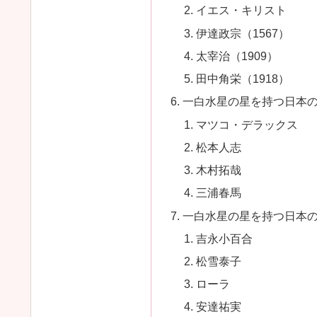
イエス・キリスト
伊達政宗（1567）
太宰治（1909）
田中角栄（1918）
一白水星の星を持つ日本の
マツコ・デラックス
松本人志
木村拓哉
三浦春馬
一白水星の星を持つ日本の
吉永小百合
松雪泰子
ローラ
安達祐実