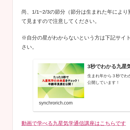
尚、1/1~2/3の節分（節分は生まれた年に
て見ますので注意してください。
※自分の星がわからないという方は下記サイ
さい。
3秒でわかる九星
生まれ年から３秒でわ
公開しています！
synchrorich.com
動画で学べる九星気学通信講座はこちらです