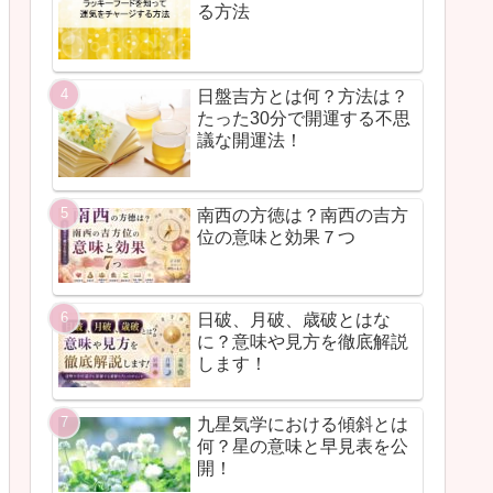
る方法
日盤吉方とは何？方法は？
たった30分で開運する不思
議な開運法！
南西の方徳は？南西の吉方
位の意味と効果７つ
日破、月破、歳破とはな
に？意味や見方を徹底解説
します！
九星気学における傾斜とは
何？星の意味と早見表を公
開！