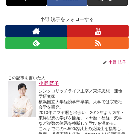
小野 晄子をフォローする
小野 晄子
この記事を書いた人
小野 晄子
シンクロリッチライフ主宰／東洋思想・運命
学研究家
横浜国立大学経済学部卒業。大学では宗教社
会学を研究。
2010年にマヤ暦と出会い、2012年より気学・
東洋思想の学びを開始。マヤ暦・易経・気学
など複数の体系を横断して学びを深める。
これまでにのべ500名以上の受講生を指導し、
鑑定・指導実績も多数。Amazonより関連書籍