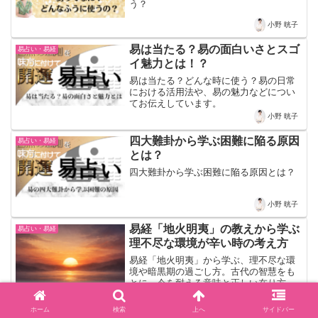
う？
小野 晄子
易は当たる？易の面白いさとスゴ
易占い・易経
イ魅力とは！？
易は当たる？どんな時に使う？易の日常
における活用法や、易の魅力などについ
てお伝えしています。
小野 晄子
四大難卦から学ぶ困難に陥る原因
易占い・易経
とは？
四大難卦から学ぶ困難に陥る原因とは？
小野 晄子
易経「地火明夷」の教えから学ぶ
易占い・易経
理不尽な環境が辛い時の考え方
易経「地火明夷」から学ぶ、理不尽な環
境や暗黒期の過ごし方。古代の智慧をも
とに、今を耐える意味と正しい在り方を
丁寧に解説します。
小野 晄子
ホーム
検索
上へ
サイドバー