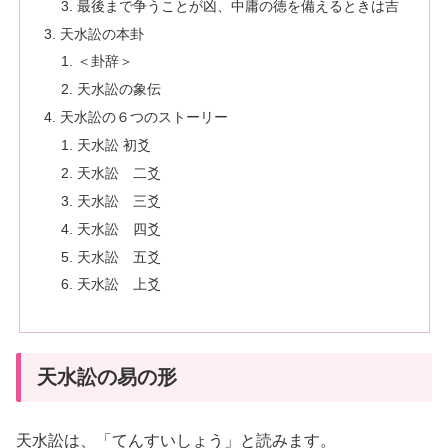
最後まで争うことが凶、中庸の徳を備えるときは吉
天水訟の本卦
＜卦辞＞
天水訟の象伝
天水訟の６つのストーリー
天水訟 初爻
天水訟 二爻
天水訟 三爻
天水訟 四爻
天水訟 五爻
天水訟 上爻
天水訟の易の形
天水訟は、「てんすいしょう」と読みます。