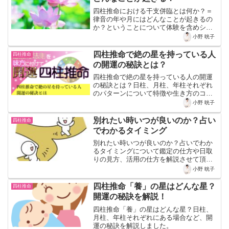
四柱推命における干支併臨とは何か？＝
律音の年や月にはどんなことが起きるの
か？ということについて体験を含めシェ
アしています。
小野 晄子
四柱推命で絶の星を持っている人
四柱推命
の開運の秘訣とは？
四柱推命で絶の星を持っている人の開運
の秘訣とは？日柱、月柱、年柱それぞれ
のパターンについて特徴や生き方のコツ
などを紹介しています。
小野 晄子
別れたい時いつが良いのか？占い
四柱推命
でわかるタイミング
別れたい時いつが良いのか？占いでわか
るタイミングについて鑑定の仕方や日取
りの見方、活用の仕方を解説させて頂い
ております。
小野 晄子
四柱推命「養」の星はどんな星？
四柱推命
開運の秘訣を解説！
四柱推命「養」の星はどんな星？日柱、
月柱、年柱それぞれにある場合など、開
運の秘訣を解説しました。