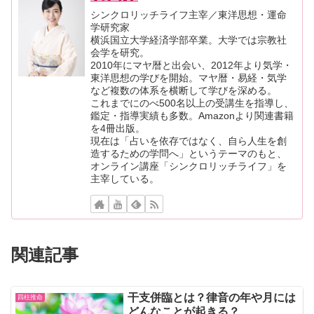
シンクロリッチライフ主宰／東洋思想・運命
学研究家
横浜国立大学経済学部卒業。大学では宗教社
会学を研究。
2010年にマヤ暦と出会い、2012年より気学・
東洋思想の学びを開始。マヤ暦・易経・気学
など複数の体系を横断して学びを深める。
これまでにのべ500名以上の受講生を指導し、
鑑定・指導実績も多数。Amazonより関連書籍
を4冊出版。
現在は「占いを依存ではなく、自ら人生を創
造するための学問へ」というテーマのもと、
オンライン講座「シンクロリッチライフ」を
主宰している。
関連記事
干支併臨とは？律音の年や月には
四柱推命
どんなことが起きる？