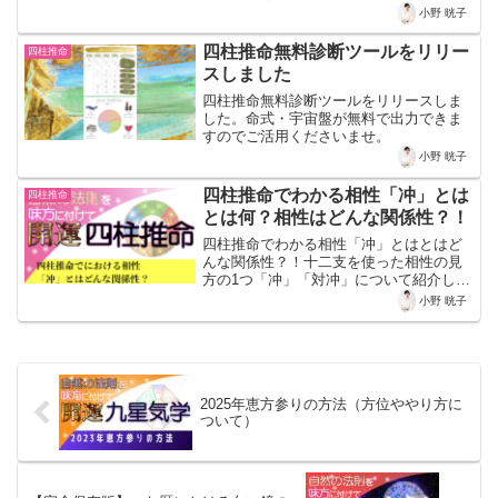
小野 晄子
四柱推命無料診断ツールをリリー
四柱推命
スしました
四柱推命無料診断ツールをリリースしま
した。命式・宇宙盤が無料で出力できま
すのでご活用くださいませ。
小野 晄子
四柱推命でわかる相性「冲」とは
四柱推命
とは何？相性はどんな関係性？！
四柱推命でわかる相性「冲」とはとはど
んな関係性？！十二支を使った相性の見
方の1つ「冲」「対冲」について紹介して
います。
小野 晄子
2025年恵方参りの方法（方位ややり方に
ついて）