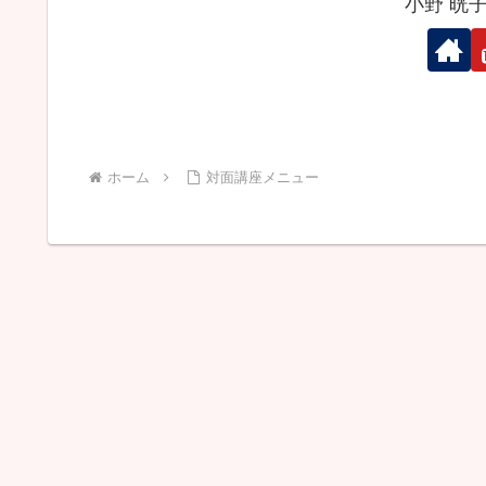
小野 晄
ホーム
対面講座メニュー