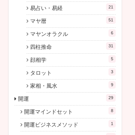
21
易占い・易経
51
マヤ暦
6
マヤンオラクル
31
四柱推命
5
顔相学
3
タロット
9
家相・風水
29
開運
8
開運マインドセット
1
開運ビジネスメソッド